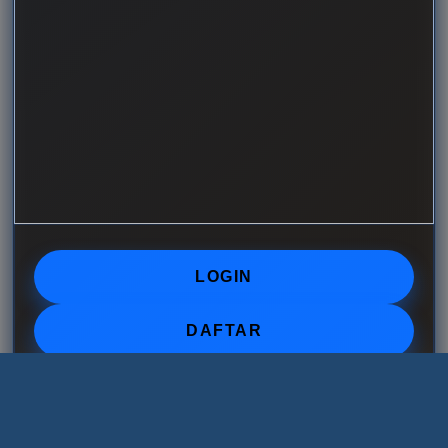
LOGIN
DAFTAR
JAYATOGEL
© 千手柱間.